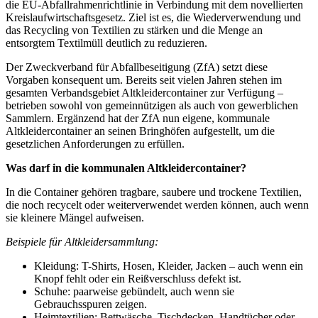
die EU-Abfallrahmenrichtlinie in Verbindung mit dem novellierten
Kreislaufwirtschaftsgesetz. Ziel ist es, die Wiederverwendung und
das Recycling von Textilien zu stärken und die Menge an
entsorgtem Textilmüll deutlich zu reduzieren.
Der Zweckverband für Abfallbeseitigung (ZfA) setzt diese
Vorgaben konsequent um. Bereits seit vielen Jahren stehen im
gesamten Verbandsgebiet Altkleidercontainer zur Verfügung –
betrieben sowohl von gemeinnützigen als auch von gewerblichen
Sammlern. Ergänzend hat der ZfA nun eigene, kommunale
Altkleidercontainer an seinen Bringhöfen aufgestellt, um die
gesetzlichen Anforderungen zu erfüllen.
Was darf in die kommunalen Altkleidercontainer?
In die Container gehören tragbare, saubere und trockene Textilien,
die noch recycelt oder weiterverwendet werden können, auch wenn
sie kleinere Mängel aufweisen.
Beispiele für Altkleidersammlung:
Kleidung: T-Shirts, Hosen, Kleider, Jacken – auch wenn ein
Knopf fehlt oder ein Reißverschluss defekt ist.
Schuhe: paarweise gebündelt, auch wenn sie
Gebrauchsspuren zeigen.
Heimtextilien: Bettwäsche, Tischdecken, Handtücher oder