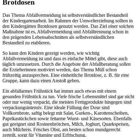
Brotdosen
Das Thema Abfallvermeidung ist selbstverständlicher Bestandteil
der Kindergartenarbeit. Im Rahmen der Umwelterziehung sollten in
den Kindergärten Brotdosen genutzt werden. Das Ziel einer solchen
Maßnahme ist es, Abfallvermeidung und Abfalltrennung schon in
den prägenden Lebensabschnitten als selbstverständlichen
Bestandteil zu etablieren.
So kann den Kindern gezeigt werden, wie wichtig
Abfallvermeidung ist und dass es einfache Mittel gibt, diese auch
täglich umzusetzen. Durch die Angebote der Abfallberatung sollen
die Erzieherinnen motiviert werden, das Thema Müll schon
frühzeitig anzusprechen. Eine einheitliche Brotdose, z. B. für eine
Gruppe, kann dazu einen Anstoß geben.
Ein abfallarmes Frühstück hat immer auch etwas mit einem
gesunden Frühstück zu tun. Viele frische Lebensmittel sind gar nicht
oder nur wenig verpackt, die meisten Fertigprodukte hingegen sind
verpackungsintensiv. Eine ideale Füllung der Dose sind
Vollkornbrote, saftig belegt mit Salat, Gurken-, Karottenscheiben,
Paprikastückchen sowie fettarme Wurst- und Käsesorten. Ebenfalls
gut geeignet sind Rosinenbrötchen, Milch, Joghurt, Quarkspeisen,
auch Milchreis. Frisches Obst, am besten schon mundgerecht
zerteilt, sorgt für Vitamine und Erfrischung.