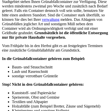
Stadtgebiet stehen Ihnen Grünabfallcontainer zur Verfügung. Diese
werden mindestens zweimal pro Woche und zusätzlich nach Bedarf
geleert. Falls ein Container dennoch voll sein sollte, benutzen Sie
bitte einen anderen Standort. Sind die Container stark überfüllt, so
können Sie dies bei Ihrer
verwaltung
melden. Das Ablagern von
Grünabfällen jeglicher Art und sonstigem Müll neben dem
Container wird als Ordnungswidrigkeit verfolgt und mit einer
Geldbuße geahndet.
Grundsätzlich ist die öffentliche Entsorgung
nur für private Haushalte vorgesehen.
Vom Frühjahr bis in den Herbst gibt es an festgelegten Terminen
eine zusätzliche Grünabfallabfuhr am Grundstück.
In die Grünabfallcontainer gehören zum Beispiel:
Baum- und Strauchschnitt
Laub und Rasenschnitt
sonstige verrottbare Grünteile
Stop! Nicht in den Grünabfallcontainer gehören:
Kunststoff- und Papiersäcke
Speisereste, Obst und Gemüse
Textilien und Altpapier
Holzabfälle (zum Beispiel Bretter, Zäune und Sägemehl)
Kleintierstreu und sonstiger Stallmist