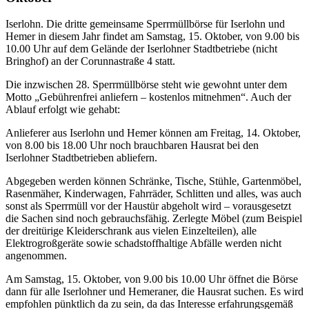
Iserlohn. Die dritte gemeinsame Sperrmüllbörse für Iserlohn und
Hemer in diesem Jahr findet am Samstag, 15. Oktober, von 9.00 bis
10.00 Uhr auf dem Gelände der Iserlohner Stadtbetriebe (nicht
Bringhof) an der Corunnastraße 4 statt.
Die inzwischen 28. Sperrmüllbörse steht wie gewohnt unter dem
Motto „Gebührenfrei anliefern – kostenlos mitnehmen“. Auch der
Ablauf erfolgt wie gehabt:
Anlieferer aus Iserlohn und Hemer können am Freitag, 14. Oktober,
von 8.00 bis 18.00 Uhr noch brauchbaren Hausrat bei den
Iserlohner Stadtbetrieben abliefern.
Abgegeben werden können Schränke, Tische, Stühle, Gartenmöbel,
Rasenmäher, Kinderwagen, Fahrräder, Schlitten und alles, was auch
sonst als Sperrmüll vor der Haustür abgeholt wird – vorausgesetzt
die Sachen sind noch gebrauchsfähig. Zerlegte Möbel (zum Beispiel
der dreitürige Kleiderschrank aus vielen Einzelteilen), alle
Elektrogroßgeräte sowie schadstoffhaltige Abfälle werden nicht
angenommen.
Am Samstag, 15. Oktober, von 9.00 bis 10.00 Uhr öffnet die Börse
dann für alle Iserlohner und Hemeraner, die Hausrat suchen. Es wird
empfohlen pünktlich da zu sein, da das Interesse erfahrungsgemäß