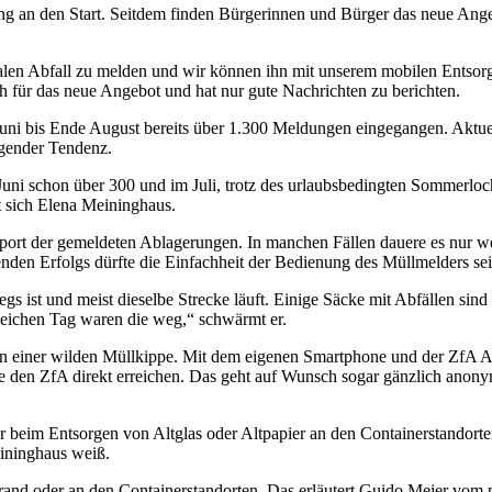
 an den Start. Seitdem finden Bürgerinnen und Bürger das neue Angebot
galen Abfall zu melden und wir können ihn mit unserem mobilen Entsor
ch für das neue Angebot und hat nur gute Nachrichten zu berichten.
Juni bis Ende August bereits über 1.300 Meldungen eingegangen. Aktue
igender Tendenz.
uni schon über 300 und im Juli, trotz des urlaubsbedingten Sommerloc
 sich Elena Meininghaus.
ansport der gemeldeten Ablagerungen. In manchen Fällen dauere es nur 
enden Erfolgs dürfte die Einfachheit der Bedienung des Müllmelders sei
gs ist und meist dieselbe Strecke läuft. Einige Säcke mit Abfällen si
leichen Tag waren die weg,“ schwärmt er.
einer wilden Müllkippe. Mit dem eigenen Smartphone und der ZfA Abfal
e den ZfA direkt erreichen. Das geht auf Wunsch sogar gänzlich anonym
beim Entsorgen von Altglas oder Altpapier an den Containerstandorten 
eininghaus weiß.
enrand oder an den Containerstandorten. Das erläutert Guido Meier vo