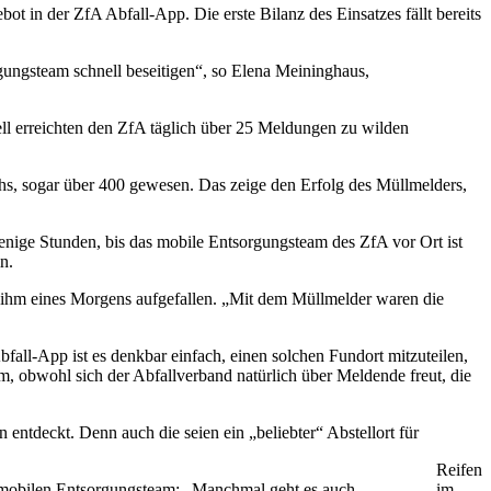
 in der ZfA Abfall-App. Die erste Bilanz des Einsatzes fällt bereits
gungsteam schnell beseitigen“, so Elena Meininghaus,
ll erreichten den ZfA täglich über 25 Meldungen zu wilden
hs, sogar über 400 gewesen. Das zeige den Erfolg des Müllmelders,
wenige Stunden, bis das mobile Entsorgungsteam des ZfA vor Ort ist
n.
nd ihm eines Morgens aufgefallen. „Mit dem Müllmelder waren die
l-App ist es denkbar einfach, einen solchen Fundort mitzuteilen,
, obwohl sich der Abfallverband natürlich über Meldende freut, die
entdeckt. Denn auch die seien ein „beliebter“ Abstellort für
Reifen
m mobilen Entsorgungsteam: „Manchmal geht es auch
im