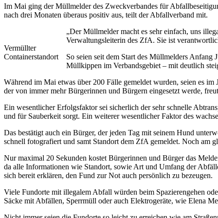
Im Mai ging der Müllmelder des Zweckverbandes für Abfallbeseitigung
nach drei Monaten überaus positiv aus, teilt der Abfallverband mit.
„Der Müllmelder macht es sehr einfach, uns ille
Verwaltungsleiterin des ZfA. Sie ist verantwortli
Vermüllter
Containerstandort
So seien seit dem Start des Müllmelders Anfang 
Müllkippen im Verbandsgebiet – mit deutlich ste
Während im Mai etwas über 200 Fälle gemeldet wurden, seien es im J
der von immer mehr Bürgerinnen und Bürgern eingesetzt werde, freut
Ein wesentlicher Erfolgsfaktor sei sicherlich der sehr schnelle Abtr
und für Sauberkeit sorgt. Ein weiterer wesentlicher Faktor des wachs
Das bestätigt auch ein Bürger, der jeden Tag mit seinem Hund unterwe
schnell fotografiert und samt Standort dem ZfA gemeldet. Noch am g
Nur maximal 20 Sekunden kostet Bürgerinnen und Bürger das Melden 
da alle Informationen wie Standort, sowie Art und Umfang der Abfäll
sich bereit erklären, den Fund zur Not auch persönlich zu bezeugen.
Viele Fundorte mit illegalem Abfall würden beim Spazierengehen oder 
Säcke mit Abfällen, Sperrmüll oder auch Elektrogeräte, wie Elena M
Nicht immer seien die Fundorte so leicht zu erreichen wie am Straß