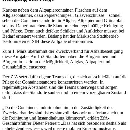
Kartons neben dem Altpapiercontainer, Flaschen auf dem
Altglascontainer, dazu Papierschnipsel, Glasverschlüsse – schnell
sehen die Containerstandorte für Altglas, Altpapier und Grünabfall
so aus. Daher brauchen die Standorte eine regelmäßige Reinigung
und Pflege. Denn auch defekte Schilder und Aufkleber müssen bei
Bedarf erneuert werden. Bislang hat der Märkische Stadtbetrieb
Iserlohn/Hemer SIH diese Aufgabe übernommen.
Zum 1. März übernimmt der Zweckverband für Abfallbeseitigung
diese Aufgabe. An 153 Standorten haben die Bürgerinnen und
Bürgern in Iserlohn die Möglichkeit, Altglas, Altpapier und
Grünabfall zu entsorgen.
Der ZfA setzt dafür eigene Teams ein, die sich ausschließlich auf die
Pflege der Containerstandorte konzentrieren werden. In
regelmäßigen Abständen sind die Teams unterwegs und sorgen
dafür, dass die Standorte sauber und in einem vorzeigbaren Zustand
sind.
„Da die Containerstandorte ohnehin in der Zuständigkeit des
Zweckverbandes sind, ist es sinnvoll, dass wir uns fortan auch um
die Reinigung und Instandhaltung kümmern“, erklärt ZfA-
Geschäftsführer Dieter Petereit: „Das hat sich besonders deshalb als
naheliegend erwiesen, weil unsere mobilen Entsorgungsteams