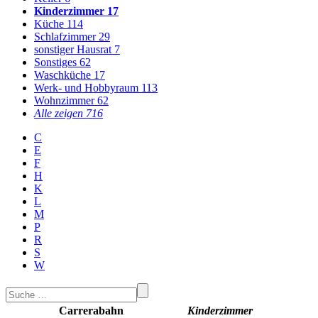
Kinderzimmer
17
Küche
114
Schlafzimmer
29
sonstiger Hausrat
7
Sonstiges
62
Waschküche
17
Werk- und Hobbyraum
113
Wohnzimmer
62
Alle zeigen
716
C
E
F
H
K
L
M
P
R
S
W
Carrerabahn
Kinderzimmer