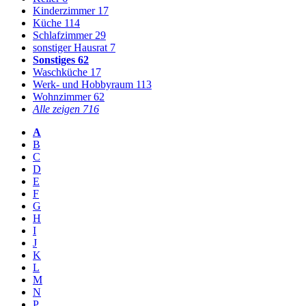
Kinderzimmer
17
Küche
114
Schlafzimmer
29
sonstiger Hausrat
7
Sonstiges
62
Waschküche
17
Werk- und Hobbyraum
113
Wohnzimmer
62
Alle zeigen
716
A
B
C
D
E
F
G
H
I
J
K
L
M
N
P