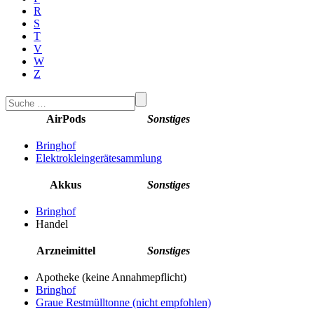
R
S
T
V
W
Z
AirPods
Sonstiges
Bringhof
Elektrokleingerätesammlung
Akkus
Sonstiges
Bringhof
Handel
Arzneimittel
Sonstiges
Apotheke (keine Annahmepflicht)
Bringhof
Graue Restmülltonne (nicht empfohlen)