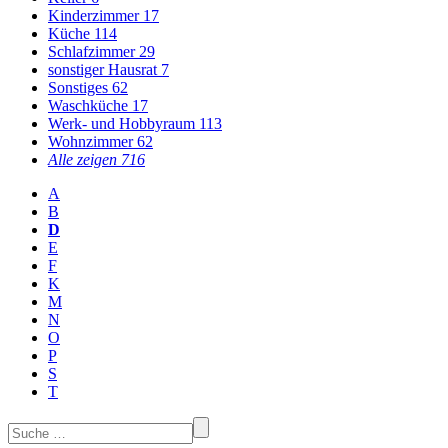
Kinderzimmer
17
Küche
114
Schlafzimmer
29
sonstiger Hausrat
7
Sonstiges
62
Waschküche
17
Werk- und Hobbyraum
113
Wohnzimmer
62
Alle zeigen
716
A
B
D
E
F
K
M
N
O
P
S
T