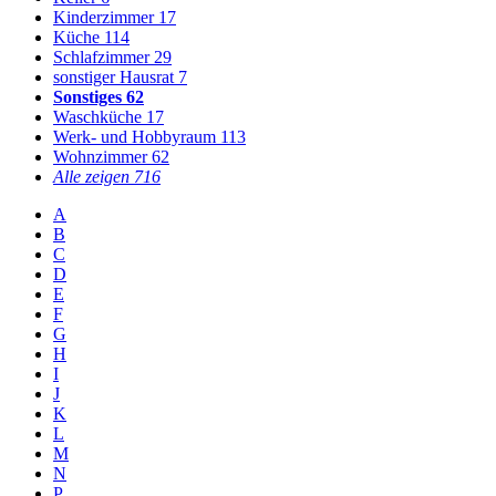
Kinderzimmer
17
Küche
114
Schlafzimmer
29
sonstiger Hausrat
7
Sonstiges
62
Waschküche
17
Werk- und Hobbyraum
113
Wohnzimmer
62
Alle zeigen
716
A
B
C
D
E
F
G
H
I
J
K
L
M
N
P