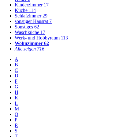
Kinderzimmer
17
Küche
114
Schlafzimmer
29
sonstiger Hausrat
7
Sonstiges
62
Waschküche
17
Werk- und Hobbyraum
113
Wohnzimmer
62
Alle zeigen
716
A
B
C
D
F
G
H
K
L
M
O
P
R
S
T