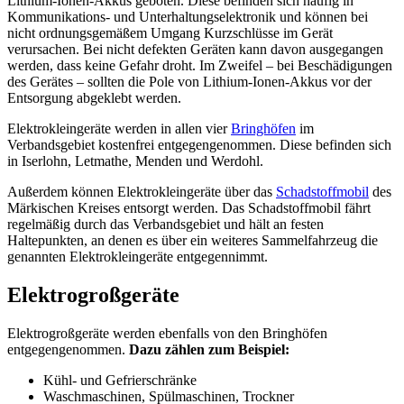
Lithium-Ionen-Akkus geboten. Diese befinden sich häufig in
Kommunikations- und Unterhaltungselektronik und können bei
nicht ordnungsgemäßem Umgang Kurzschlüsse im Gerät
verursachen. Bei nicht defekten Geräten kann davon ausgegangen
werden, dass keine Gefahr droht. Im Zweifel – bei Beschädigungen
des Gerätes – sollten die Pole von Lithium-Ionen-Akkus vor der
Entsorgung abgeklebt werden.
Elektrokleingeräte werden in allen vier
Bringhöfen
im
Verbandsgebiet kostenfrei entgegengenommen. Diese befinden sich
in Iserlohn, Letmathe, Menden und Werdohl.
Außerdem können Elektrokleingeräte über das
Schadstoffmobil
des
Märkischen Kreises entsorgt werden. Das Schadstoffmobil fährt
regelmäßig durch das Verbandsgebiet und hält an festen
Haltepunkten, an denen es über ein weiteres Sammelfahrzeug die
genannten Elektrokleingeräte entgegennimmt.
Elektrogroßgeräte
Elektrogroßgeräte werden ebenfalls von den Bringhöfen
entgegengenommen.
Dazu zählen zum Beispiel:
Kühl- und Gefrierschränke
Waschmaschinen, Spülmaschinen, Trockner