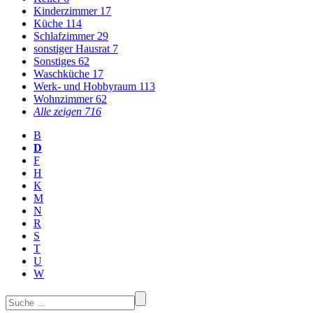
Kinderzimmer
17
Küche
114
Schlafzimmer
29
sonstiger Hausrat
7
Sonstiges
62
Waschküche
17
Werk- und Hobbyraum
113
Wohnzimmer
62
Alle zeigen
716
B
D
F
H
K
M
N
R
S
T
U
W