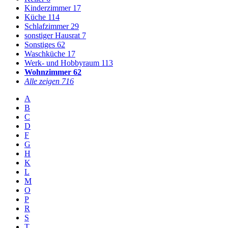
Kinderzimmer
17
Küche
114
Schlafzimmer
29
sonstiger Hausrat
7
Sonstiges
62
Waschküche
17
Werk- und Hobbyraum
113
Wohnzimmer
62
Alle zeigen
716
A
B
C
D
F
G
H
K
L
M
O
P
R
S
T