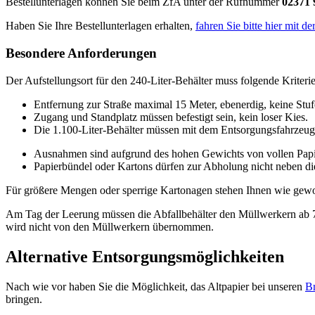
Bestellunterlagen können Sie beim ZfA unter der Rufnummer
02371 
Haben Sie Ihre Bestellunterlagen erhalten,
fahren Sie bitte hier mit d
Besondere Anforderungen
Der Aufstellungsort für den 240-Liter-Behälter muss folgende Kriterie
Entfernung zur Straße maximal 15 Meter, ebenerdig, keine Stu
Zugang und Standplatz müssen befestigt sein, kein loser Kies.
Die 1.100-Liter-Behälter müssen mit dem Entsorgungsfahrzeug d
Ausnahmen sind aufgrund des hohen Gewichts von vollen Papi
Papierbündel oder Kartons dürfen zur Abholung nicht neben di
Für größere Mengen oder sperrige Kartonagen stehen Ihnen wie gew
Am Tag der Leerung müssen die Abfallbehälter den Müllwerkern ab 7.0
wird nicht von den Müllwerkern übernommen.
Alternative Entsorgungsmöglichkeiten
Nach wie vor haben Sie die Möglichkeit, das Altpapier bei unseren
B
bringen.