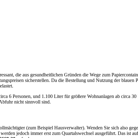
ressant, die aus gesundheitlichen Gründen die Wege zum Papiercontaine
gspreisen sicherstellen. Da die Bestellung und Nutzung der blauen Papi
lastet.
r circa 6 Personen, und 1.100 Liter für größere Wohnanlagen ab circa 30
Abfuhr nicht sinnvoll sind.
lmächtigter (zum Beispiel Hausverwalter). Wenden Sie sich also gegeb
erden jedoch immer erst zum Quartalswechsel ausgeführt. Das ist auf