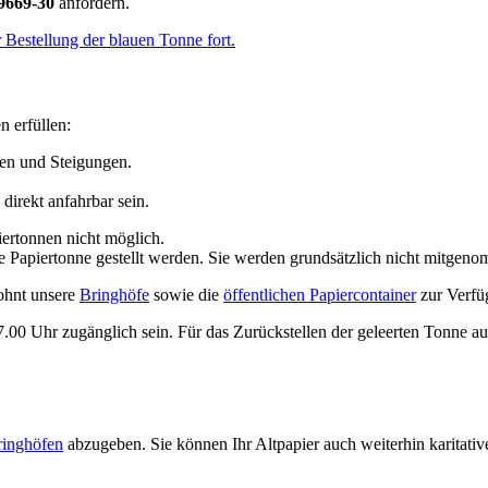
9669-30
anfordern.
er Bestellung der blauen Tonne fort.
n erfüllen:
fen und Steigungen.
irekt anfahrbar sein.
ertonnen nicht möglich.
e Papiertonne gestellt werden. Sie werden grundsätzlich nicht mitgen
ohnt unsere
Bringhöfe
sowie die
öffentlichen Papiercontainer
zur Verfü
0 Uhr zugänglich sein. Für das Zurückstellen der geleerten Tonne auf
ringhöfen
abzugeben. Sie können Ihr Altpapier auch weiterhin karitat