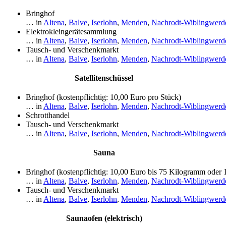
Bringhof
… in
Altena
,
Balve
,
Iserlohn
,
Menden
,
Nachrodt-Wiblingwerd
Elektrokleingerätesammlung
… in
Altena
,
Balve
,
Iserlohn
,
Menden
,
Nachrodt-Wiblingwerd
Tausch- und Verschenkmarkt
… in
Altena
,
Balve
,
Iserlohn
,
Menden
,
Nachrodt-Wiblingwerd
Satellitenschüssel
Bringhof (kostenpflichtig: 10,00 Euro pro Stück)
… in
Altena
,
Balve
,
Iserlohn
,
Menden
,
Nachrodt-Wiblingwerd
Schrotthandel
Tausch- und Verschenkmarkt
… in
Altena
,
Balve
,
Iserlohn
,
Menden
,
Nachrodt-Wiblingwerd
Sauna
Bringhof (kostenpflichtig: 10,00 Euro bis 75 Kilogramm oder
… in
Altena
,
Balve
,
Iserlohn
,
Menden
,
Nachrodt-Wiblingwerd
Tausch- und Verschenkmarkt
… in
Altena
,
Balve
,
Iserlohn
,
Menden
,
Nachrodt-Wiblingwerd
Saunaofen (elektrisch)