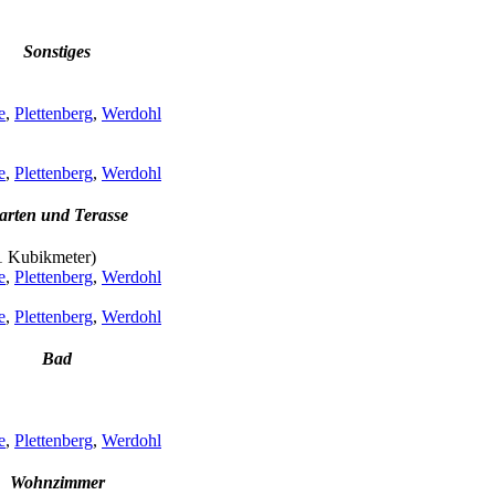
Sonstiges
e
,
Plettenberg
,
Werdohl
e
,
Plettenberg
,
Werdohl
arten und Terasse
 1 Kubikmeter)
e
,
Plettenberg
,
Werdohl
e
,
Plettenberg
,
Werdohl
Bad
e
,
Plettenberg
,
Werdohl
Wohnzimmer