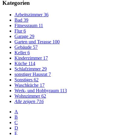
Kategorien
Arbeitszimmer
36
Bad
39
Fitnessraum
11
Flur
6
Garage
29
Garten und Terasse
100
Gebäude
57
Keller
6
Kinderzimmer
17
Küche
114
Schlafzimmer
29
sonstiger Hausrat
7
Sonstiges
62
Waschküche
17
Werk- und Hobbyraum
113
Wohnzimmer
62
Alle zeigen
716
A
B
C
D
E