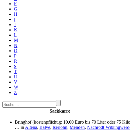
F
G
H
I
J
K
L
M
N
O
P
R
S
T
U
V
W
Z
Sackkarre
Bringhof (kostenpflichtig: 10,00 Euro bis 70 Liter oder 75 Ki
… in
Altena
,
Balve
,
Iserlohn
,
Menden
,
Nachrodt-Wiblingwerd