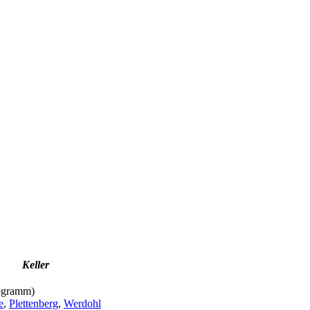
Keller
logramm)
e
,
Plettenberg
,
Werdohl