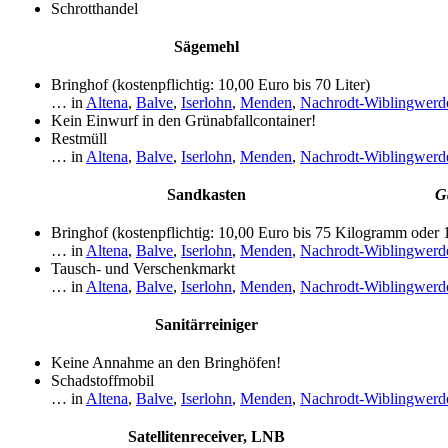
Schrotthandel
Sägemehl
Bringhof (kostenpflichtig: 10,00 Euro bis 70 Liter)
… in
Altena
,
Balve
,
Iserlohn
,
Menden
,
Nachrodt-Wiblingwerd
Kein Einwurf in den Grünabfallcontainer!
Restmüll
… in
Altena
,
Balve
,
Iserlohn
,
Menden
,
Nachrodt-Wiblingwerd
Sandkasten
G
Bringhof (kostenpflichtig: 10,00 Euro bis 75 Kilogramm oder
… in
Altena
,
Balve
,
Iserlohn
,
Menden
,
Nachrodt-Wiblingwerd
Tausch- und Verschenkmarkt
… in
Altena
,
Balve
,
Iserlohn
,
Menden
,
Nachrodt-Wiblingwerd
Sanitärreiniger
Keine Annahme an den Bringhöfen!
Schadstoffmobil
… in
Altena
,
Balve
,
Iserlohn
,
Menden
,
Nachrodt-Wiblingwerd
Satellitenreceiver, LNB