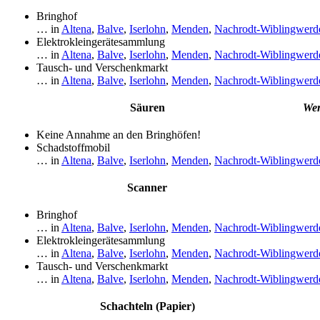
Bringhof
… in
Altena
,
Balve
,
Iserlohn
,
Menden
,
Nachrodt-Wiblingwerd
Elektrokleingerätesammlung
… in
Altena
,
Balve
,
Iserlohn
,
Menden
,
Nachrodt-Wiblingwerd
Tausch- und Verschenkmarkt
… in
Altena
,
Balve
,
Iserlohn
,
Menden
,
Nachrodt-Wiblingwerd
Säuren
Wer
Keine Annahme an den Bringhöfen!
Schadstoffmobil
… in
Altena
,
Balve
,
Iserlohn
,
Menden
,
Nachrodt-Wiblingwerd
Scanner
Bringhof
… in
Altena
,
Balve
,
Iserlohn
,
Menden
,
Nachrodt-Wiblingwerd
Elektrokleingerätesammlung
… in
Altena
,
Balve
,
Iserlohn
,
Menden
,
Nachrodt-Wiblingwerd
Tausch- und Verschenkmarkt
… in
Altena
,
Balve
,
Iserlohn
,
Menden
,
Nachrodt-Wiblingwerd
Schachteln (Papier)