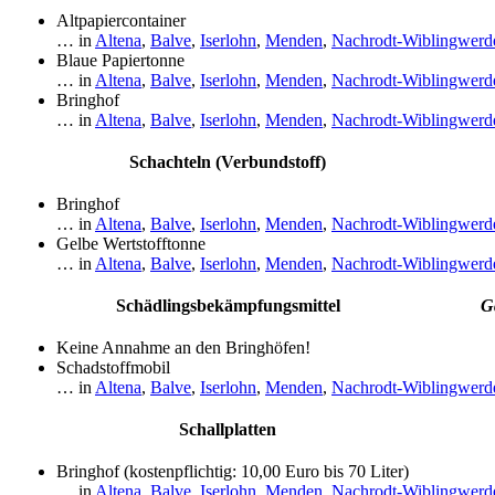
Altpapiercontainer
… in
Altena
,
Balve
,
Iserlohn
,
Menden
,
Nachrodt-Wiblingwerd
Blaue Papiertonne
… in
Altena
,
Balve
,
Iserlohn
,
Menden
,
Nachrodt-Wiblingwerd
Bringhof
… in
Altena
,
Balve
,
Iserlohn
,
Menden
,
Nachrodt-Wiblingwerd
Schachteln (Verbundstoff)
Bringhof
… in
Altena
,
Balve
,
Iserlohn
,
Menden
,
Nachrodt-Wiblingwerd
Gelbe Wertstofftonne
… in
Altena
,
Balve
,
Iserlohn
,
Menden
,
Nachrodt-Wiblingwerd
Schädlingsbekämpfungsmittel
G
Keine Annahme an den Bringhöfen!
Schadstoffmobil
… in
Altena
,
Balve
,
Iserlohn
,
Menden
,
Nachrodt-Wiblingwerd
Schallplatten
Bringhof (kostenpflichtig: 10,00 Euro bis 70 Liter)
… in
Altena
,
Balve
,
Iserlohn
,
Menden
,
Nachrodt-Wiblingwerd